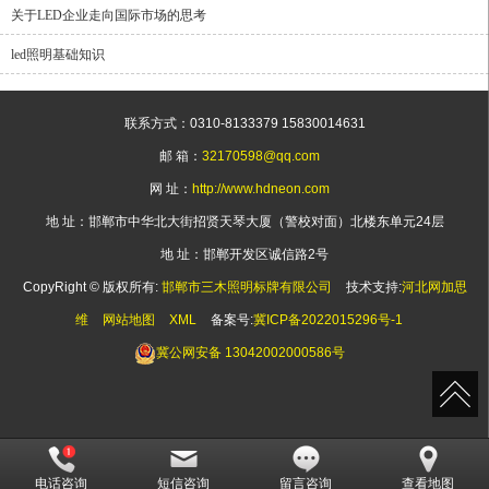
关于LED企业走向国际市场的思考
led照明基础知识
联系方式：0310-8133379 15830014631
邮 箱：
32170598@qq.com
网 址：
http://www.hdneon.com
地 址：邯郸市中华北大街招贤天琴大厦（警校对面）北楼东单元24层
地 址：邯郸开发区诚信路2号
CopyRight © 版权所有:
邯郸市三木照明标牌有限公司
技术支持:
河北网加思
维
网站地图
XML
备案号:
冀ICP备2022015296号-1
冀公网安备
13042002000586号
http://121.28.80.66:8089/hbwjww/VieidServlet?
电话咨询
短信咨询
留言咨询
查看地图