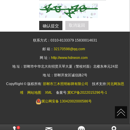
确认提交
取消返回
联系方式：0310-8133379 15830014631
邮 箱：
32170598@qq.com
网 址：
http://www.hdneon.com
地 址：邯郸市中华北大街招贤天琴大厦（警校对面）北楼东单元24层
地 址：邯郸开发区诚信路2号
CopyRight © 版权所有:
邯郸市三木照明标牌有限公司
技术支持:
河北网加思
维
网站地图
XML
备案号:
冀ICP备2022015296号-1
冀公网安备
13042002000586号