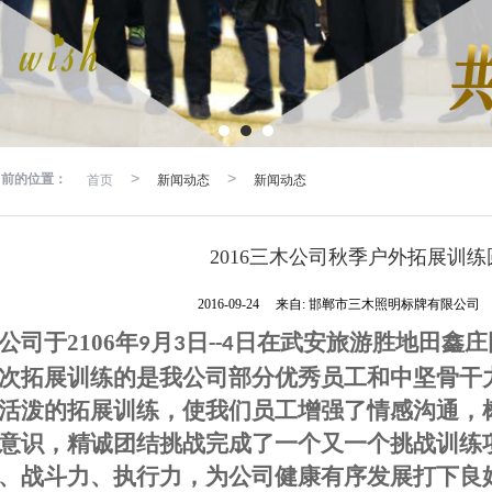
当前的位置：
首页
>
新闻动态
>
新闻动态
2016三木公司秋季户外拓展训
2016-09-24
来自:
邯郸市三木照明标牌有限公司
公司于
2106
年
月
日
日在武安旅游胜地田鑫庄
9
3
--4
次拓展训练的是我公司部分优秀员工和中坚骨干
活泼的拓展训练，使我们员工增强了情感沟通，
意识，精诚团结挑战完成了一个又一个挑战训练
、战斗力、执行力，为公司健康有序发展打下良