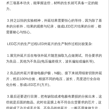
术三项基本功夫，能掌握这些，材料的生长就可具备一定的能
力。

 3.持之以恒的实验精神，外延结果需要恒心的等待，因为除了基
本的分析外，结果的观察与纪录，做成LED芯片结果的分析，都
需要耐心与恒心。

 LED芯片的生产过程LED外延片的生产制作过程比较复杂:

 1.展完外延片后在每张外延片随意抽取九点做测试。符合要求的
为良品，其他为不良品(电压偏差很大，波长偏短或偏长等)。

 2.良品的外延片要做电极(P极，N极)。接下来就用镭射切割外延
片，然后100%分捡，根据不同的电压，波长，亮度进行全自动
化分检，形成LED芯片(方片)。

 3.最后还要进行目测，把有缺陷或者电极有磨损的分捡出来，这
些就是后面的散晶。此时在蓝膜上有不符合出货要求的芯片，这
些就成了边片或毛片等。不良品的外延片，一般不用来做方片，