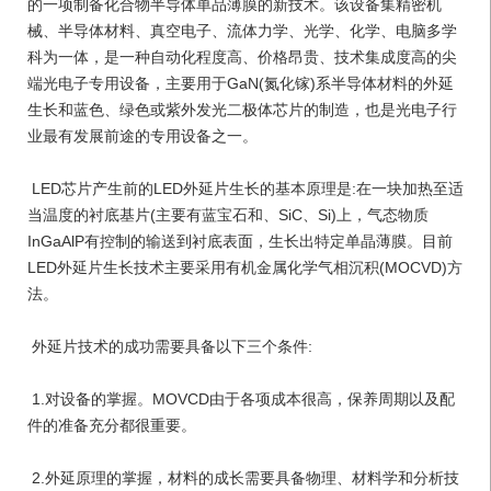
的一项制备化合物半导体单品薄膜的新技术。该设备集精密机
械、半导体材料、真空电子、流体力学、光学、化学、电脑多学
科为一体，是一种自动化程度高、价格昂贵、技术集成度高的尖
端光电子专用设备，主要用于GaN(氮化镓)系半导体材料的外延
生长和蓝色、绿色或紫外发光二极体芯片的制造，也是光电子行
业最有发展前途的专用设备之一。

 LED芯片产生前的LED外延片生长的基本原理是:在一块加热至适
当温度的衬底基片(主要有蓝宝石和、SiC、Si)上，气态物质
InGaAlP有控制的输送到衬底表面，生长出特定单晶薄膜。目前
LED外延片生长技术主要采用有机金属化学气相沉积(MOCVD)方
法。

 外延片技术的成功需要具备以下三个条件:

 1.对设备的掌握。MOVCD由于各项成本很高，保养周期以及配
件的准备充分都很重要。

 2.外延原理的掌握，材料的成长需要具备物理、材料学和分析技