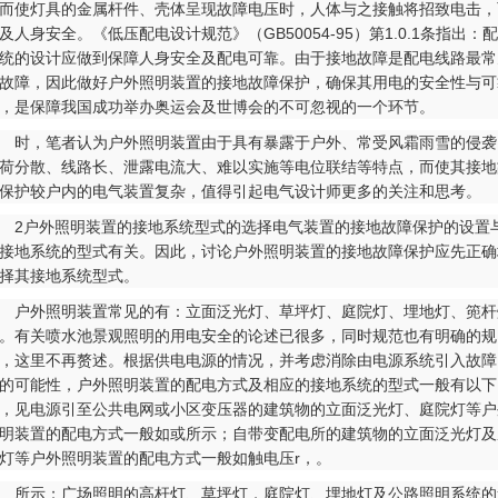
而使灯具的金属杆件、壳体呈现故障电压时，人体与之接触将招致电击，
及人身安全。《低压配电设计规范》（GB50054-95）第1.0.1条指出：
统的设计应做到保障人身安全及配电可靠。由于接地故障是配电线路最常
故障，因此做好户外照明装置的接地故障保护，确保其用电的安全性与可
，是保障我国成功举办奥运会及世博会的不可忽视的一个环节。
，笔者认为户外照明装置由于具有暴露于户外、常受风霜雨雪的侵袭
荷分散、线路长、泄露电流大、难以实施等电位联结等特点，而使其接地
保护较户内的电气装置复杂，值得引起电气设计师更多的关注和思考。
户外照明装置的接地系统型式的选择电气装置的接地故障保护的设置
接地系统的型式有关。因此，讨论户外照明装置的接地故障保护应先正确
择其接地系统型式。
外照明装置常见的有：立面泛光灯、草坪灯、庭院灯、埋地灯、篼杆
。有关喷水池景观照明的用电安全的论述已很多，同时规范也有明确的规
，这里不再赘述。根据供电电源的情况，并考虑消除由电源系统引入故障
的可能性，户外照明装置的配电方式及相应的接地系统的型式一般有以下
，见电源引至公共电网或小区变压器的建筑物的立面泛光灯、庭院灯等户
明装置的配电方式一般如或所示；自带变配电所的建筑物的立面泛光灯及
灯等户外照明装置的配电方式一般如触电压r，。
示；广场照明的高杆灯、草坪灯，庭院灯、埋地灯及公路照明系统的