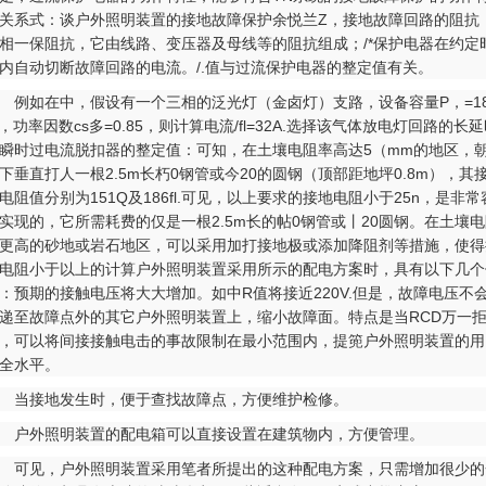
关系式：谈户外照明装置的接地故障保护余悦兰Z，接地故障回路的阻抗
相一保阻抗，它由线路、变压器及母线等的阻抗组成；/*保护电器在约定
内自动切断故障回路的电流。/.值与过流保护电器的整定值有关。
如在中，假设有一个三相的泛光灯（金卤灯）支路，设备容量P，=18
，功率因数cs多=0.85，则计算电流/fl=32A.选择该气体放电灯回路的长
瞬时过电流脱扣器的整定值：可知，在土壤电阻率高达5（mm的地区，
下垂直打人一根2.5m长朽0钢管或今20的圆钢（顶部距地坪0.8m），其
电阻值分别为151Q及186fl.可见，以上要求的接地电阻小于25n，是非常
实现的，它所需耗费的仅是一根2.5m长的帖0钢管或丨20圆钢。在土壤
更高的砂地或岩石地区，可以采用加打接地极或添加降阻剂等措施，使得
电阻小于以上的计算户外照明装置采用所示的配电方案时，具有以下几个
：预期的接触电压将大大增加。如中R值将接近220V.但是，故障电压不
递至故障点外的其它户外照明装置上，缩小故障面。特点是当RCD万一
，可以将间接接触电击的事故限制在最小范围内，提篼户外照明装置的用
全水平。
当接地发生时，便于查找故障点，方便维护检修。
户外照明装置的配电箱可以直接设置在建筑物内，方便管理。
见，户外照明装置采用笔者所提出的这种配电方案，只需增加很少的