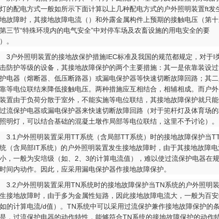
灯的配电方式一般如所示下面计算以上几种配电方式的户外照明装置ft发
地故障时，其接地故障电流（）和外露金属构件上预期的接触电压（第十
第三节“特殊环境内的电气安全”中对停车场及农畜设施的用电安全的要
）。
户外照明装置的接地故保护措施IEC标准及我国的规范都规定，对于I
击防护等级的设备，其接地故障保护的两个主要措施：其一是依靠装设过
护电器（熔断器、低压断路器）或漏电保护器等快速切断故障回路；其二
靠等电位联结来降低接触电压。两种措施应互相结合，相辅相成。而户外
装置由于负荷分散于室外，不能实施等电位联结，其接地故障保护就只能
过流保护电器或漏电保护器来快速切断故障回路（对于篼杆灯及体育场的
照明灯，可以结合基础的混凝土墩作局部等电位联结，这里不予讨论）。
.1户外照明装置采用TT系统（含局部TT系统）时的接地故障保护当T
统（含局部IT系统）的户外照明装置发生接地故障时，由于其接地故障电
小，一般为安培级（如、2、3的计算电流值），难以使过流保护电器在
时间内动作。因此，应采用漏电保护器作接地故障保护。
.2户外照明装置采用TN系统时的接地故障保护当TN系统的户外照明
生接地故障时，由于多为金属性短路，因此接地故障电流大，一般为百安
如的计算电流/d值）。TN系统中可以采用过流保护兼作接地故障保护的
是，过流保护电器的动作特性，能够符合TN系统的接地故障保护的动作