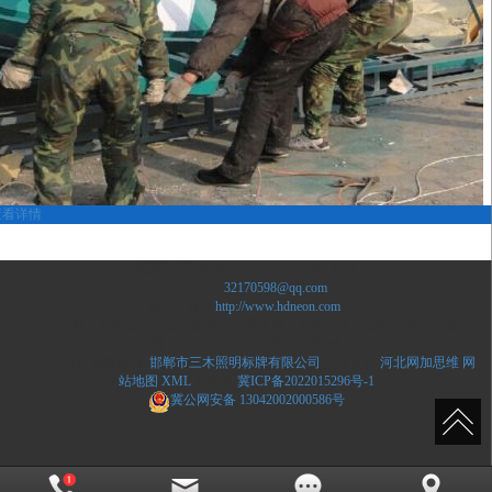
查看详情
施工现场
联系方式：0310-8133379 15830014631
邮 箱：
32170598@qq.com
网 址：
http://www.hdneon.com
地 址：邯郸市中华北大街招贤天琴大厦（警校对面）北楼东单元24层
地 址：邯郸开发区诚信路2号
CopyRight © 版权所有:
邯郸市三木照明标牌有限公司
技术支持:
河北网加思维
网
站地图
XML
备案号:
冀ICP备2022015296号-1
冀公网安备
13042002000586号