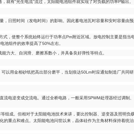
回路，就有“光生电流”流过，太阳能电池组件就实现了对负载的功率P输出。
量，日照时间（发电时间）的影响。因此蓄电池瓦时容量和安时容量由预
方式，使整个系统始终运行于功率点Pm附近区域。放电控制主要是指当
电池组件的效率提高了50%左右。
载能力大、自润滑、磨擦系数小，并具备良好弹性等特点。
可以用金相砂纸把高出部分磨平，当划痕达50Lm时应通知制造厂共同研
直流电逆变成交流电。通过全桥电路，一般采用SPWM处理器经过调制
率等组成。但相对于太阳能电池技术来讲，要比控制器、逆变器及照明负
业化的重点和难点。太阳能电池问世以来，晶体硅作为主角材料保持着统治