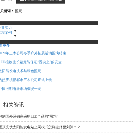
关键词：
照明
程案例
企业实力
工照片
工程案例
企业实力
行标识
隐形LED显示屏
亮化工程
工程项目
闻动态
看更多
2020年三木公司冬季户外拓展活动圆满结束
LED植物生长箱竟能保证“舌尖上”的安全
太阳能发电技术与绿色照明
热烈庆祝邯郸市三木公司正式上线
中国照明电器市场概况一览
相关资讯
解剖国外经销商采购LED产品的“黑箱”
屋顶光伏太阳能发电站上网模式怎样选择更划算？？