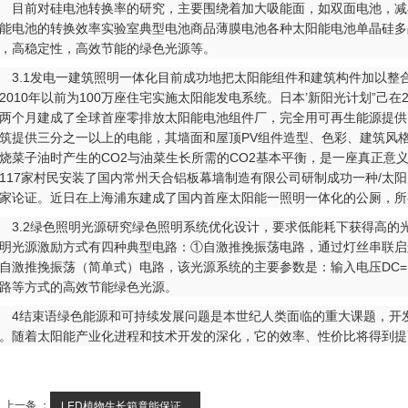
前对硅电池转换率的研究，主要围绕着加大吸能面，如双面电池，减小
能电池的转换效率实验室典型电池商品薄膜电池各种太阳能电池单晶硅多
，高稳定性，高效节能的绿色光源等。
.1发电一建筑照明一体化目前成功地把太阳能组件和建筑构件加以整合，如
2010年以前为100万座住宅实施太阳能发电系统。日本’新阳光计划”己在20
两个月建成了全球首座零排放太阳能电池组件厂，完全用可再生能源提供电力
筑提供三分之一以上的电能，其墙面和屋顶PV组件造型、色彩、建筑风
烧菜子油时产生的CO2与油菜生长所需的CO2基本平衡，是一座真正意
117家村民安装了国内常州天合铝板幕墙制造有限公司研制成功一种/太阳
家论证。近日在上海浦东建成了国内首座太阳能一照明一体化的公厕，所
.2绿色照明光源研究绿色照明系统优化设计，要求低能耗下获得高的光
明光源激励方式有四种典型电路：①自激推挽振荡电路，通过灯丝串联启辉器预
自激推挽振荡（简单式）电路，该光源系统的主要参数是：输入电压DC=1
路等方式的高效节能绿色光源。
结束语绿色能源和可持续发展问题是本世纪人类面临的重大课题，开发
。随着太阳能产业化进程和技术开发的深化，它的效率、性价比将得到提高
上一条 ：
LED植物生长箱竟能保证...