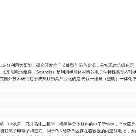
文中提出充分利用太阳能，研究开发推广节能型的绿色光源，是实现建筑绿色照
电池组件（Solarclls）是利用半导体材料的电子学特性实现-V转
国外技术研究趋于成熟且初具产业化的是’光伏一建筑（照明）一体化‘
单一电池是一只硅晶体二极管，根据半导体材料的电子学特性，当太阳光
衡载流子即电子和空穴。同于P-N结势垒区存在着较强的内建静电场，因