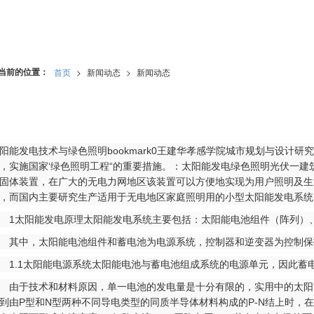
当前的位置：
首页
>
新闻动态
>
新闻动态
阳能发电技术与绿色照明bookmark0王建华孝感学院城市规划与设计研
，实施国家‘绿色照明工程“的重要措施。：太阳能发电绿色照明光伏一建筑
固体装置，在广大的无电力网地区该装置可以方便地实现为用户照明及生
，而国内主要研究生产适用于无电地区家庭照明用的小型太阳能发电系统
太阳能发电原理太阳能发电系统主要包括：太阳能电池组件（阵列）、
中，太阳能电池组件和蓄电池为电源系统，控制器和逆变器为控制保
.1太阳能电源系统太阳能电池与蓄电池组成系统的电源单元，因此蓄
于技术和材料原因，单一电池的发电量是十分有限的，实用中的太阳能
到由P型和N型两种不同导电类型的同质半导体材料构成的P-N结上时，