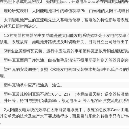
在光照下形成电流密度J，短路电流/sc，开路电压Uoc.若在内建电场
论研究表明，太阳能电池组件的峰值功率Pk，由当地的太阳平均辐射
阳能电池产生的直流电先进入蓄电池储存，蓄电池的特性影响着系统的
连续无日照时间决定。
.2控制器控制器的主要功能是使太阳能发电系统始终处于发电的功率点
缺电、系统故障，如电池开路或接反时切断开关。目前日立公司研制出了既
弹性金属塑料瓦安装、运行中应注意的事项塑料瓦是以青铜丝缠绕形成
料瓦瓦面用干净汽油、白布和毛刷清洗不得用坚硬的刮刀等器具刮碰
料瓦的安装调整可参照《水轮发电机组安装技术规范6中巴氏合金的安装调
理。
塑料瓦轴承中应严把油质、油位。
料瓦常规控制瓦温不超过65°C. 23）（本栏编辑天晴）逆变器按激
、升压等，得到与照明负载频率/，额定电压Un等匹配的正弦交流电供系
太阳能发电系统的效率在太阳能发电系统中，系统的总效率Gese由电
其它单元的技术及生产水平要成熟得多，而且目前系统的转换率只有17
。