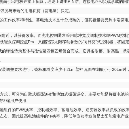
的两侧面引出电极并接上负载，理论上讲由P-N结、连接电路和负载形成的
强度与末端的用电负荷（需电量）决定。
工作效率和特性。蓄电池技术是十分成熟的，但其容量要受到末端需电
附近，以获得效率。而充电控制通常采用脉冲宽度调制技术即PWM控制
能跟踪调控点Pm，又能跟踪太阳移动参数的/向日葵“式控制器，将固定
的弹性垫为基体与改性聚四氟乙烯复合而成。它具备耐磨、耐高温，承
。
整要求进行，镜板粗糙度应少于2Lm.塑料瓦面在划痕小于20Lm时，
励方式，可分为自激式振荡逆变和他激式振荡逆变。主要功能是将蓄电池的
统终端用户使用。
池组件的PV转换率、控制器效率、蓄电池效率、逆变器效率及负载的效
%左右。因此提高电池组件的转换率，降低单位功率造价是太阳能发电产