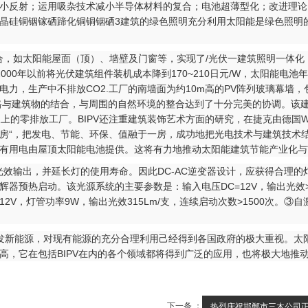
反射；运用吸杂技术减小半导体材料的复合；电池超薄型化；改进理论，
晶硅铜铟镓硒蹄化铜铜铟硒3建筑的绿色照明充分利用太阳能是绿色照明
太阳能屋面（顶）、墙壁及门窗等，实现了/光伏一建筑照明一体化（BIP
00年以前将光伏建筑组件装机成本降到170~210日元/W，太阳能电池年产
，生产中不排放CO2.工厂的南墙面为约10m高的PV阵列玻璃幕墙，包
格与建筑物的结合，与周围的自然环境的整合达到了十分完美的协调。该建
义上的零排放工厂。BIPV还注重建筑装饰艺术方面的研究，在捷克由德国
房“，把发电、节能、环保、值融于一房，成功地把光电技术与建筑技术结合起
有用电由屋顶太阳能电池提供。这将有力地推动太阳能建筑节能产业化与
效输出，并延长灯的使用寿命。因此DC-AC逆变器设计，应获得合理的
热启动。该光源系统的主要参数是：输入电压DC=12V，输出光效>495
2V，灯管功率9W，输出光效315Lm/支，连续启动次数>1500次。
新能源，对现有能源的充分合理利用己经得到各国政府的极大重视。太阳
，它在包括BIPV在内的各个领域都将得到广泛的应用，也将极大地推动
下一条 ：
热烈庆祝邯郸市三木公司