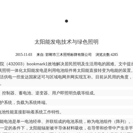
太阳能发电技术与绿色照明
2015-11-03
来自:
邯郸市三木照明标牌有限公司
浏览次数:4285
究院（432003）bookmark1效地解决居民照明及生活用电的困难。
照明一体化太阳能发电是利用电池组件将太阳能直接转变为电能的装置。太阳能
活供电一些发达国家还可与区域电网并网实现互补。目前从民用的角度，在
。
控制器、蓄电池、逆变器、用户即照明负载等组成。
护系统，负载为系统终端。
电池性能直接影响着系统工作特性。
电池是单一电池经串、并联组成的电池系统，称为电池组件（阵列）。
在一定的条件下，太阳能辐射被半导体材料吸收，在导带和价带中产生非平