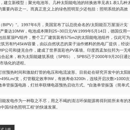
建立新模型；聚光电池等。几种太阳能电池的转换效率见表1.表1几种
的重要内容之一。而真正意义上的绿色照明至少还包括：照明系统的高效
V）“。1997年6月，美国宣布了以总统命名的/太阳能百万屋顶计戈‘
量达10MW，电池成本降到25~30日元/W.1999年5月14日，德国仅用
括屋顶PV组件，整个工厂建筑装有575m2的太阳能电池组件，仅此可
筑另有约45kW容量，由以自然状态的菜子油作燃料的热电厂提供，经设
WIP公司和捷克合作，建成了世界面彩色PV幕墙。印度西孟加拉邦为一无
来，称为太阳能建筑系统（SPBS），SPBS己于2000年9月20日通
市场化的进程。
灯丝预热时间和激励灯管的电压和电流波形。目前处在研究开发中的太阳
Lm/支，灯管额定效率9W，有效寿命3200h，连续开启次数>1000
③自激单管振荡电路，灯丝串联继电器预热启动方式。*自激单管振荡（简单式
能发电作为一种取之不尽，用之不竭的清洁环保能源将得到前所未有的
中国/绿色照明工程“的快速发展。
正式上线